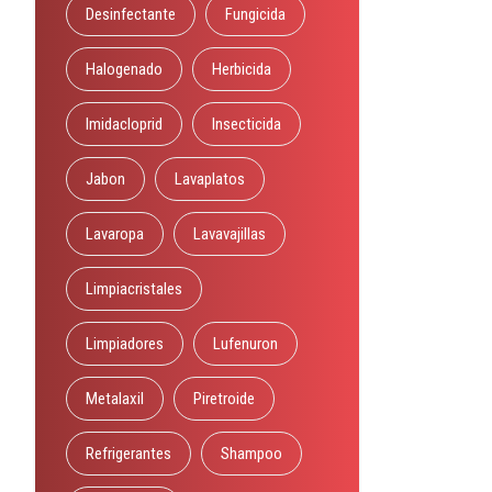
Desinfectante
Fungicida
Halogenado
Herbicida
Imidacloprid
Insecticida
Jabon
Lavaplatos
Lavaropa
Lavavajillas
Limpiacristales
Limpiadores
Lufenuron
Metalaxil
Piretroide
Refrigerantes
Shampoo