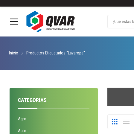
Alianza Comercial
Productos
Contactanos
Agro
Auto
Hogar
Inicio
Productos Etiquetados “lavaropa”
CATEGORIAS
Agro
Auto