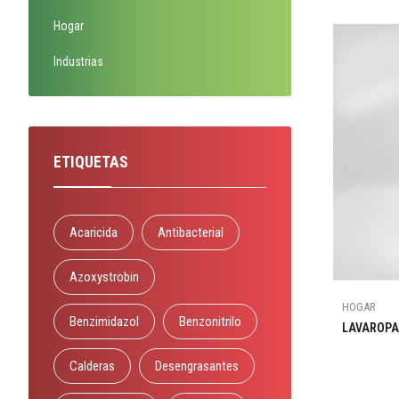
Hogar
Industrias
ETIQUETAS
Acaricida
Antibacterial
Azoxystrobin
HOGAR
Benzimidazol
Benzonitrilo
LAVAROPA
Calderas
Desengrasantes